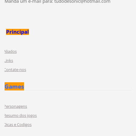
Manda um e-mail para: tudodesonic@hotmail.com
Principal
Aliados
Links
Contate-nos
Games
Personagens
Resumo dos jogos
Dicas e Codigos