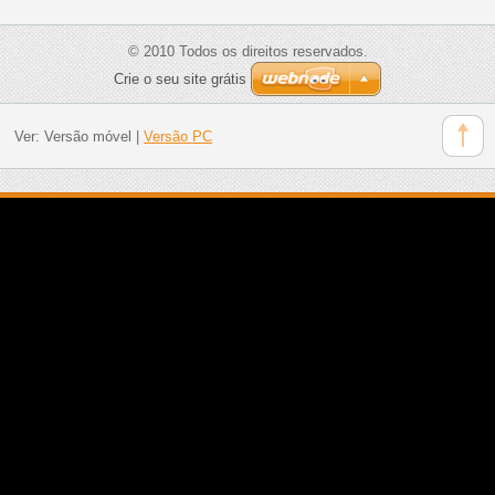
© 2010 Todos os direitos reservados.
Crie o seu site grátis
Ver:
Versão móvel
|
Versão PC