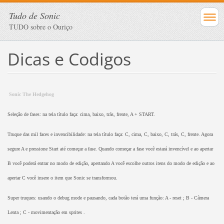
Tudo de Sonic
TUDO sobre o Ouriço
Dicas e Codigos
Sonic The Hedgehog
Seleção de fases: na tela título faça: cima, baixo, trás, frente, A + START.
Truque das mil faces e invencibilidade: na tela título faça: C, cima, C, baixo, C, trás, C, frente. Agora
segure A e pressione Start até começar a fase. Quando começar a fase você estará invencível e ao apertar
B você poderá entrar no modo de edição, apertando A você escolhe outros itens do modo de edição e ao
apertar C você insere o item que Sonic se transformou.
Super truques: usando o debug mode e pausando, cada botão terá uma função: A - reset ; B - Câmera
Lenta ; C - movimentação em sprites .