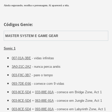
Ainda segurando, escolha o personagem. Aí aparecerá a tela.
Códigos Genie:
MASTER SYSTEM E GAME GEAR
Sonic 1
007-01A-3BE
- vidas infinitas
3A0-21C-2A2
- nunca perca anéis
003-F8C-3B7
- pare o tempo
093-7DE-E66
- comece com 9 vidas
003-8CE-5D4
+
033-88E-91A
- comece em Bridge Zone, Act 1
003-8CE-5D4
+
063-88E-91A
- comece em Jungle Zone, Act 1
003-8CE-5D4
+
093-88E-91A
- comece em Labyrinth Zone, Act 1