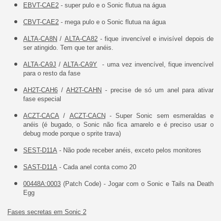
EBVT-CAE2
- super pulo e o Sonic flutua na água
CBVT-CAE2
- mega pulo e o Sonic flutua na água
ALTA-CA8N
/
ALTA-CA82
- fique invencível e invisível depois de
ser atingido. Tem que ter anéis.
ALTA-CA9J
/
ALTA-CA9Y
- uma vez invencível, fique invencível
para o resto da fase
AH2T-CAH6
/
AH2T-CAHN
- precise de só um anel para ativar
fase especial
ACZT-CACA
/
ACZT-CACN
- Super Sonic sem esmeraldas e
anéis (é bugado, o Sonic não fica amarelo e é preciso usar o
debug mode porque o sprite trava)
SEST-D11A
- Não pode receber anéis, exceto pelos monitores
SAST-D11A
- Cada anel conta como 20
00448A:0003
(Patch Code) - Jogar com o Sonic e Tails na Death
Egg
Fases secretas em Sonic 2