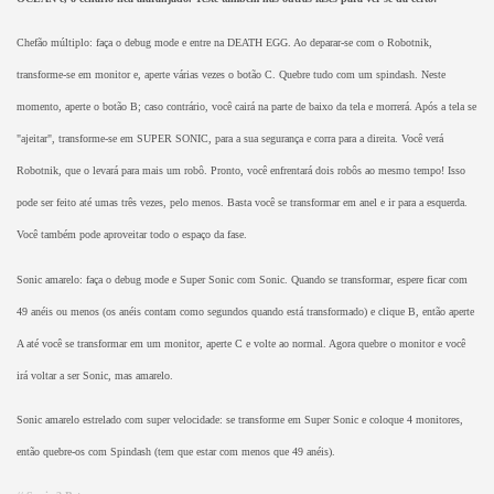
Chefão múltiplo: faça o debug mode e entre na DEATH EGG. Ao deparar-se com o Robotnik,
transforme-se em monitor e, aperte várias vezes o botão C. Quebre tudo com um spindash. Neste
momento, aperte o botão B; caso contrário, você cairá na parte de baixo da tela e morrerá. Após a tela se
"ajeitar", transforme-se em SUPER SONIC, para a sua segurança e corra para a direita. Você verá
Robotnik, que o levará para mais um robô. Pronto, você enfrentará dois robôs ao mesmo tempo! Isso
pode ser feito até umas três vezes, pelo menos. Basta você se transformar em anel e ir para a esquerda.
Você também pode aproveitar todo o espaço da fase.
Sonic amarelo: faça o debug mode e Super Sonic com Sonic. Quando se transformar, espere ficar com
49 anéis ou menos (os anéis contam como segundos quando está transformado) e clique B, então aperte
A até você se transformar em um monitor, aperte C e volte ao normal. Agora quebre o monitor e você
irá voltar a ser Sonic, mas amarelo.
Sonic amarelo estrelado com super velocidade: se transforme em Super Sonic e coloque 4 monitores,
então quebre-os com Spindash (tem que estar com menos que 49 anéis).