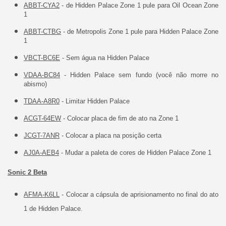
ABBT-CYA2
- de Hidden Palace Zone 1 pule para Oil Ocean Zone
1
ABBT-CTBG
- de Metropolis Zone 1 pule para Hidden Palace Zone
1
VBCT-BC6E
- Sem água na Hidden Palace
VDAA-BC84
- Hidden Palace sem fundo (você não morre no
abismo)
TDAA-A8R0
- Limitar Hidden Palace
ACGT-64EW
- Colocar placa de fim de ato na Zone 1
JCGT-7ANR
- Colocar a placa na posição certa
AJ0A-AEB4
- Mudar a paleta de cores de Hidden Palace Zone 1
Sonic 2 Beta
AFMA-K6LL
- Colocar a cápsula de aprisionamento no final do ato
1 de Hidden Palace.