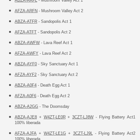
ABZA-ARFL
- Mushroom Valley Act 1
AFZA-ARFN
- Mushroom Valley Act 2
ABZA-ATFR
- Sandopolis Act 1
AFZA-ATFT
- Sandopolis Act 2
ABZA-AWFW
- Lava Reef Act 1
AFZA-AWFY
- Lava Reef Act 2
ABZA-AYF0
- Sky Sanctuary Act 1
AFZA-AYF2
- Sky Sanctuary Act 2
ABZA-A0F4
- Death Egg Act 1
AFZA-A0F6
- Death Egg Act 2
ABZA-A2GG
- The Doomsday
ABZA-AJE8
+
W4ZT-LE0R
+
3CZT-LJ8W
- Flying Battery Act1
100% liberada
AFZA-AJFA
+
W4ZT-LE1G
+
3CZT-LJ9L
- Flying Battery Act2
100% liberada