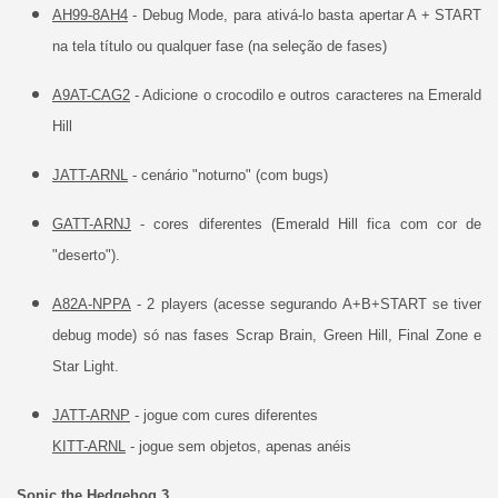
AH99-8AH4
- Debug Mode, para ativá-lo basta apertar A + START
na tela título ou qualquer fase (na seleção de fases)
A9AT
-CAG2
- Adicione o crocodilo e outros caracteres na Emerald
Hill
JATT-ARNL
- cenário "noturno" (com bugs)
GATT-ARNJ
- cores diferentes (Emerald Hill fica com cor de
"deserto").
A82A-NPPA
- 2 players (acesse segurando A+B+START se tiver
debug mode) só nas fases Scrap Brain, Green Hill, Final Zone e
Star Light.
JATT-ARNP
- jogue com cures diferentes
KITT-ARNL
- jogue sem objetos, apenas anéis
Sonic the Hedgehog 3