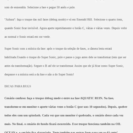
som de esmeralda. Selecione a fase e pegue 50 anéis e pule.
"Ashura": faça o truque das mil faces (debug mode) e vá em Emerald Hill. Selecione o quarto item,
quando Sonic ficar invisível. Agora aperte repetidamente o botão C, várias e várias vezes. Depois volte
ao normal e Sonic estará em cor verde.
Super Sonic com a música da fase: após o truque da seleção de fases, a câmera lenta estará
habilitada.Usando o truque do Super Sonic, pule e pause o jogo antes dele se transformar (tem que ser
antes da transformação). Segure o B até ele se transformar. Assim que ele já ficar como Super Sonic,
despause e a música será a da fase e não a do Super Sonic!
DICAS PARA BUGS
Cenário confuso: faça o truque debug mode e entre na fase AQUATIC RUIN. Na fase,
transforme-se em monitor e aperte várias vezes o botão C (por uns 10 segundos). Depois, quebre
todos eles com um spindash. Cada vez que um monitor é quebrado, o cenário desce cada vez
mais. No final, o cenário de fundo ficará escurecido. Esse truque funciona também na OIL
OCEAN e, o cenário fica alaranjado. Teste também nas outras fases para ver se dá certo!