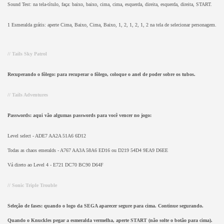
Sound Test: na tela-título, faça: baixo, baixo, cima, cima, esquerda, direita, esquerda, direita, START.
1 Esmeralda grátis: aperte Cima, Baixo, Cima, Baixo, 1, 2, 1, 2, 1, 2 na tela de selecionar personagem.
// Tails Sky Patrol
Recuperando o fôlego: para recuperar o fôlego, coloque o anel de poder sobre os tubos.
// Tails Adventures
Passwords: aqui vão algumas passwords para você vencer no jogo:
Level select - ADE7 AA2A 51A6 6D12
Todas as chaos emeralds - A767 AA3A 58A6 ED16 ou D219 54D4 9EA9 D6EE
Vá direto ao Level 4 - E721 DC70 BC90 D64F
// Sonic Triple Trouble
Seleção de fases: quando o logo da SEGA aparecer segure para cima. Continue segurando.
Quando o Knuckles pegar a esmeralda vermelha, aperte START (não solte o botão para cima).