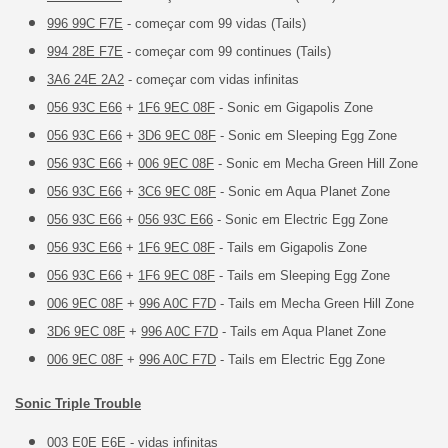
996 99C F7E
- começar com 99 vidas (Tails)
994 28E F7E
- começar com 99 continues (Tails)
3A6 24E 2A2
- começar com vidas infinitas
056 93C E66
+
1F6 9EC 08F
- Sonic em Gigapolis Zone
056 93C E66
+
3D6 9EC 08F
- Sonic em Sleeping Egg Zone
056 93C E66
+
006 9EC 08F
- Sonic em Mecha Green Hill Zone
056 93C E66
+
3C6 9EC 08F
- Sonic em Aqua Planet Zone
056 93C E66
+
056 93C E66
- Sonic em Electric Egg Zone
056 93C E66
+
1F6 9EC 08F
- Tails em Gigapolis Zone
056 93C E66
+
1F6 9EC 08F
- Tails em Sleeping Egg Zone
006 9EC 08F
+
996 A0C F7D
- Tails em Mecha Green Hill Zone
3D6 9EC 08F
+
996 A0C F7D
- Tails em Aqua Planet Zone
006 9EC 08F
+
996 A0C F7D
- Tails em Electric Egg Zone
Sonic Triple Trouble
003 E0E E6E
- vidas infinitas