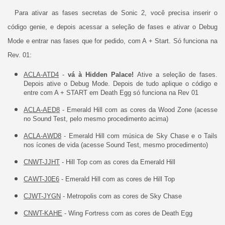
Para ativar as fases secretas de Sonic 2, você precisa inserir o
código genie, e depois acessar a seleção de fases e ativar o Debug
Mode e entrar nas fases que for pedido, com A + Start. Só funciona na
Rev. 01:
ACLA-ATD4
-
vá à Hidden Palace!
Ative a seleção de fases.
Depois ative o Debug Mode. Depois de tudo aplique o código e
entre com A + START em Death Egg só funciona na Rev 01
ACLA-AED8
- Emerald Hill com as cores da Wood Zone (acesse
no Sound Test, pelo mesmo procedimento acima)
ACLA-AWD8
- Emerald Hill com música de Sky Chase e o Tails
nos ícones de vida (acesse Sound Test, mesmo procedimento)
CNWT-JJHT
- Hill Top com as cores da Emerald Hill
CAWT-J0E6
- Emerald Hill com as cores de Hill Top
CJWT-JYGN
- Metropolis com as cores de Sky Chase
CNWT-KAHE
- Wing Fortress com as cores de Death Egg