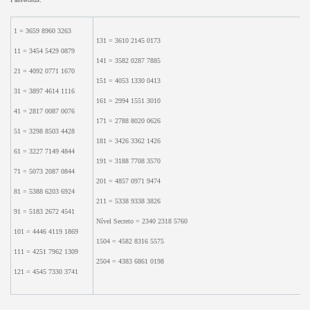
1 = 3659 8960 3263
131 = 3610 2145 0173
11 = 3454 5429 0879
141 = 3582 0287 7885
21 = 4092 0771 1670
151 = 4053 1330 0413
31 = 3897 4614 1116
161 = 2994 1551 3010
41 = 2817 0087 0076
171 = 2788 8020 0626
51 = 3298 8503 4428
181 = 3426 3362 1426
61 = 3227 7149 4844
191 = 3188 7708 3570
71 = 5073 2087 0844
201 = 4857 0971 9474
81 = 5388 6203 6924
211 = 5338 9338 3826
91 = 5183 2672 4541
Nível Secreto = 2340 2318 5760
101 = 4446 4119 1869
1504 = 4582 8316 5575
111 = 4251 7962 1309
2504 = 4383 6861 0198
121 = 4545 7330 3741