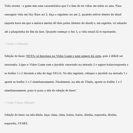
Vida secreta - o game tem uma característica que é o fato de ter vidas em todos os atos. Para
conseguir vida em Sky Base act 3, faça o seguinte: no ato 2, quando estiver dentro do túnel
(aquela hora em que a música muda) dê dois pulos (dentro do túnel) e, em seguida, vá rolando
até a plaquinha do fim da fase. Quando começar o Ato 3, a vida estará lá te esperando.
// Sonic 2 (Master)
Seleção de fases:
NOTA: só funciona no Video Game e nem sempre dá certo
, pois é difícil ser
executada. Ligue o Video Game com o joystick conectado na entrada 2 e segure baixo/esquerda e
os botões 1 e 2 durante a tela do logo SEGA. Na tela seguinte, coloque o joystick na entrada 1 e
aperte os botões 1 e 2 simultaneamente. Finalmente, na tela de Título, aperte os botões 1 e 2
simultaneamente, para ir para a tela de seleção de fases!
// Sonic Chaos (Master)
Seleção de fases: na tela-título, faça: cima, cima, baixo, baixo, direita, esquerda, direita,
esquerda, START.