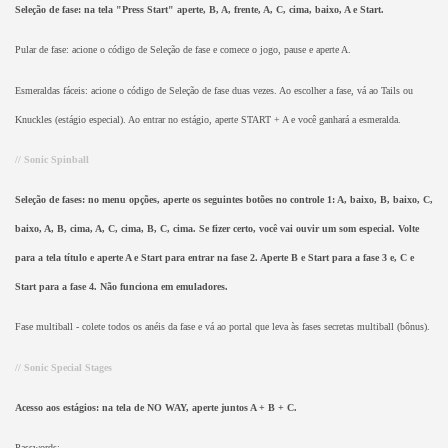
Seleção de fase: na tela "Press Start" aperte, B, A, frente, A, C, cima, baixo, A e Start.
Pular de fase: acione o código de Seleção de fase e comece o jogo, pause e aperte A.
Esmeraldas fáceis: acione o código de Seleção de fase duas vezes. Ao escolher a fase, vá ao Tails ou
Knuckles (estágio especial). Ao entrar no estágio, aperte START + A e você ganhará a esmeralda.
// Sonic Spinball
Seleção de fases: no menu opções, aperte os seguintes botões no controle 1: A, baixo, B, baixo, C,
baixo, A, B, cima, A, C, cima, B, C, cima. Se fizer certo, você vai ouvir um som especial. Volte
para a tela título e aperte A e Start para entrar na fase 2. Aperte B e Start para a fase 3 e, C e
Start para a fase 4. Não funciona em emuladores.
Fase multiball - colete todos os anéis da fase e vá ao portal que leva às fases secretas multiball (bônus).
// Sonic Special Stages
Acesso aos estágios: na tela de NO WAY, aperte juntos A + B + C.
Passwords: