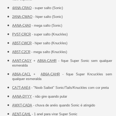
4ANA-CRAO
- super salto (Sonic)
2ANA-CWAO
- hiper salto (Sonic)
AANA-C4A0
- mega salto (Sonic)
PV5T-CRCR
- super salto (Knuckles)
AB5T-CWCR
- hiper salto (Knuckles)
AB5T-C2CR
- mega salto (Knuckles)
AANT-CAGY
+
AB6A-CAHR
- fique Super Sonic sem qualquer
esmeralda
AB6A-CACL
+
AB6A-CAHR
- fique Super Kncuckles sem
qualquer esmeralda
CA7T-AAE4
- "Noob Saibot" Sonic/Tails/Knuckles com cor preta
AANA-DYYY
- não gire quando pular
AWXT-CADA
- chuva de anéis quando Sonic é atingido
AENT-CAHL
- 1 anel para virar Super Sonic