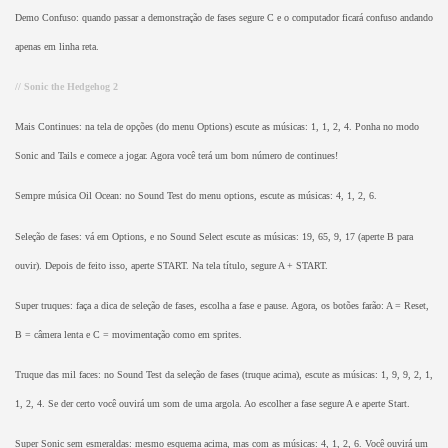
Demo Confuso: quando passar a demonstração de fases segure C e o computador ficará confuso andando
apenas em linha reta.
// Sonic the Hedgehog 2
Mais Continues: na tela de opções (do menu Options) escute as músicas: 1, 1, 2, 4. Ponha no modo
Sonic and Tails e comece a jogar. Agora você terá um bom número de continues!
Sempre música Oil Ocean: no Sound Test do menu options, escute as músicas: 4, 1, 2, 6.
Seleção de fases: vá em Options, e no Sound Select escute as músicas: 19, 65, 9, 17 (aperte B para
ouvir). Depois de feito isso, aperte START. Na tela título, segure A + START.
Super truques: faça a dica de seleção de fases, escolha a fase e pause. Agora, os botões farão: A = Reset,
B = câmera lenta e C = movimentação como em sprites.
Truque das mil faces: no Sound Test da seleção de fases (truque acima), escute as músicas: 1, 9, 9, 2, 1,
1, 2, 4. Se der certo você ouvirá um som de uma argola. Ao escolher a fase segure A e aperte Start.
Super Sonic sem esmeraldas: mesmo esquema acima, mas com as músicas: 4, 1, 2, 6. Você ouvirá um