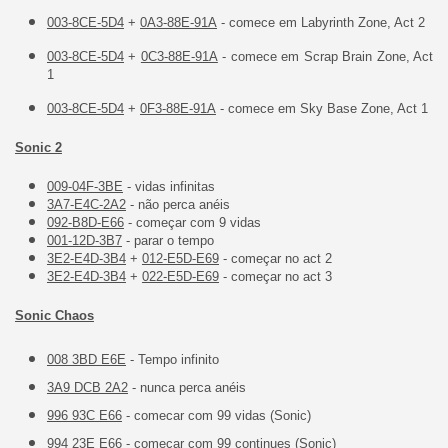
003-8CE-5D4
+
0A3-88E-91A
- comece em Labyrinth Zone, Act 2
003-8CE-5D4
+
0C3-88E-91A
- comece em Scrap Brain Zone, Act
1
003-8CE-5D4
+
0F3-88E-91A
- comece em Sky Base Zone, Act 1
Sonic 2
009-04F-3BE
- vidas infinitas
3A7-E4C-2A2
- não perca anéis
092-B8D-E66
- começar com 9 vidas
001-12D-3B7
- parar o tempo
3E2-E4D-3B4
+
012-E5D-E69
- começar no act 2
3E2-E4D-3B4
+
022-E5D-E69
- começar no act 3
Sonic Chaos
008 3BD E6E
- Tempo infinito
3A9 DCB 2A2
- nunca perca anéis
996 93C E66
- comecar com 99 vidas (Sonic)
994 23E E66
- começar com 99 continues (Sonic)