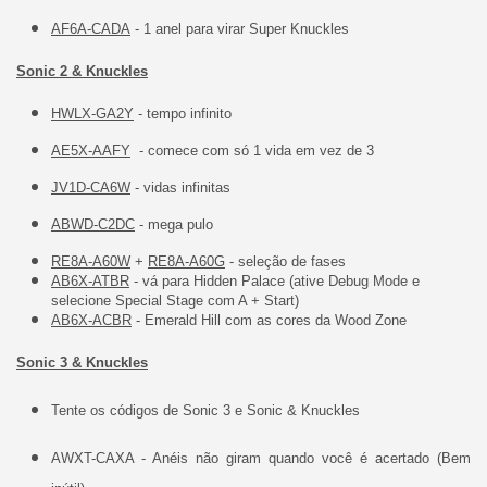
AF6A-CADA
- 1 anel para virar Super Knuckles
Sonic 2 & Knuckles
HWLX-GA2Y
- tempo infinito
AE5X-AAFY
- comece com só 1 vida em vez de 3
JV1D-CA6W
- vidas infinitas
ABWD-C2DC
- mega pulo
RE8A-A60W
+
RE8A-A60G
- seleção de fases
AB6X-ATBR
- vá para Hidden Palace (ative Debug Mode e
selecione Special Stage com A + Start)
AB6X-ACBR
- Emerald Hill com as cores da Wood Zone
Sonic 3 & Knuckles
Tente os códigos de Sonic 3 e Sonic & Knuckles
AWXT-CAXA - Anéis não giram quando você é acertado (Bem