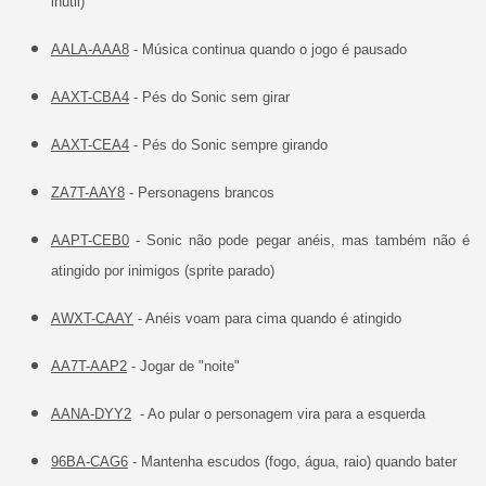
inútil)
AALA-AAA8
- Música continua quando o jogo é pausado
AAXT-CBA4
- Pés do Sonic sem girar
AAXT-CEA4
- Pés do Sonic sempre girando
ZA7T-AAY8
- Personagens brancos
AAPT-CEB0
- Sonic não pode pegar anéis, mas também não é
atingido por inimigos (sprite parado)
AWXT-CAAY
- Anéis voam para cima quando é atingido
AA7T-AAP2
- Jogar de "noite"
AANA-DYY2
- Ao pular o personagem vira para a esquerda
96BA-CAG6
- Mantenha escudos (fogo, água, raio) quando bater