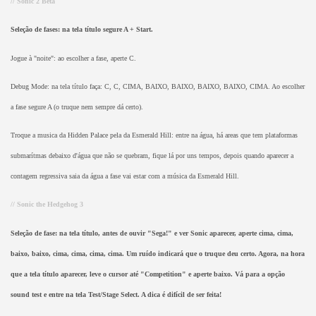
// Sonic 2 Beta
Seleção de fases: na tela título segure A + Start.
Jogue à "noite": ao escolher a fase, aperte C.
Debug Mode: na tela título faça: C, C, CIMA, BAIXO, BAIXO, BAIXO, BAIXO, CIMA. Ao escolher
a fase segure A (o truque nem sempre dá certo).
Troque a musica da Hidden Palace pela da Esmerald Hill: entre na água, há areas que tem plataformas
submarítmas debaixo d'água que não se quebram, fique lá por uns tempos, depois quando aparecer a
contagem regressiva saia da água a fase vai estar com a música da Esmerald Hill.
// Sonic the Hedgehog 3
Seleção de fase: na tela título, antes de ouvir "Sega!" e ver Sonic aparecer, aperte cima, cima,
baixo, baixo, cima, cima, cima, cima. Um ruído indicará que o truque deu certo. Agora, na hora
que a tela título aparecer, leve o cursor até "Competition" e aperte baixo. Vá para a opção
sound test e entre na tela Test/Stage Select. A dica é difícil de ser feita!