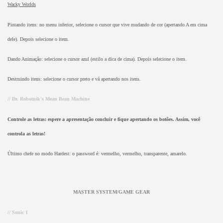
Wacky Worlds
Pintando itens: no menu inferior, selecione o cursor que vive mudando de cor (apertando A em cima
dele). Depois selecione o item.
Dando Animação: selecione o cursor azul (estilo a dica de cima). Depois selecione o item.
Destruindo itens: selecione o cursor preto e vá apertando nos itens.
// Dr. Robotnik's Mean Bean Machine
Controle as letras: espere a apresentação concluir e fique apertando os botões. Assim, você
controla as letras!
Último chefe no modo Hardest: o password é: vermelho, vermelho, transparente, amarelo.
MASTER SYSTEM/GAME GEAR
// Sonic 1