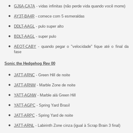
GJ6A-CA7A
- vidas infinitas (não perde vida quando você morre)
AY3T-BA4R
- comece com 5 esmeraldas
DDLT-AAGL
- pulo super alto
BDLT-AAGL
- super pulo
AEOT-CABY
- quando pegar o "velocidade" fique até o final da
fase
Sonic the Hedgehog Rev 00
JATT-ARNC
- Green Hill de noite
JATT-ARNW
- Marble Zone de noite
YATT-AGNW
- Marble alá Green Hill
YATT-AGPC
- Spring Yard Brasil
JATT-ARPC
- Spring Yard de noite
JATT-ARNL
- Labirinth Zone cinza (igual à Scrap Brain 3 final)