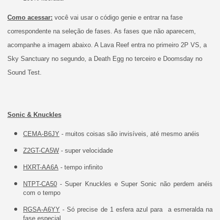
Como acessar:
você vai usar o código genie e entrar na fase
correspondente na seleção de fases. As fases que não aparecem,
acompanhe a imagem abaixo. A Lava Reef entra no primeiro 2P VS, a
Sky Sanctuary no segundo, a Death Egg no terceiro e Doomsday no
Sound Test.
Sonic & Knuckles
CEMA-B6JY
- muitos coisas são invisíveis, até mesmo anéis
Z2GT-CA5W
- super velocidade
HXRT-AA6A
- tempo infinito
NTPT-CA50
- Super Knuckles e Super Sonic não perdem anéis
com o tempo
RGSA-A6YY
- Só precise de 1 esfera azul para a esmeralda na
fase especial