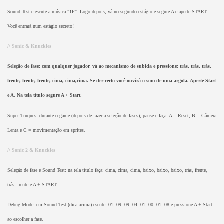
Sound Test e escute a música "1F". Logo depois, vá no segundo estágio e segure A e aperte START.
Você entrará num estágio secreto!
// Sonic & Knuckles
Seleção de fase: com qualquer jogador, vá ao mecanismo de subida e pressione: trás, trás, trás,
frente, frente, frente, cima, cima,cima. Se der certo você ouvirá o som de uma argola. Aperte Start
e A. Na tela título segure A + Start.
Super Truques: durante o game (depois de fazer a seleção de fases), pause e faça: A = Reset; B = Câmera
Lenta e C = movimentação em sprites.
// Sonic 2 & Knuckles
Seleção de fase e Sound Test: na tela título faça: cima, cima, cima, baixo, baixo, baixo, trás, frente,
trás, frente e A + START.
Debug Mode: em Sound Test (dica acima) escute: 01, 09, 09, 04, 01, 00, 01, 08 e pressione A + Start
ao escolher a fase.