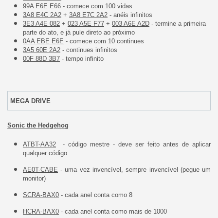
99A E6E E66
- comece com 100 vidas
3A8 E4C 2A2
+
3A8 E7C 2A2
- anéis infinitos
3E3 A4E 082
+
023 A5E F77
+
003 A6E A2D
- termine a primeira
parte do ato, e já pule direto ao próximo
0AA EBE E6E
- comece com 10 continues
3A5 60E 2A2
- continues infinitos
00F 88D 3B7
- tempo infinito
MEGA DRIVE
Sonic the Hedgehog
ATBT-AA32
- código mestre - deve ser feito antes de aplicar
qualquer código
AE0T-CABE
- uma vez invencível, sempre invencível (pegue um
monitor)
SCRA-BAX0
- cada anel conta como 8
HCRA-BAX0
- cada anel conta como mais de 1000