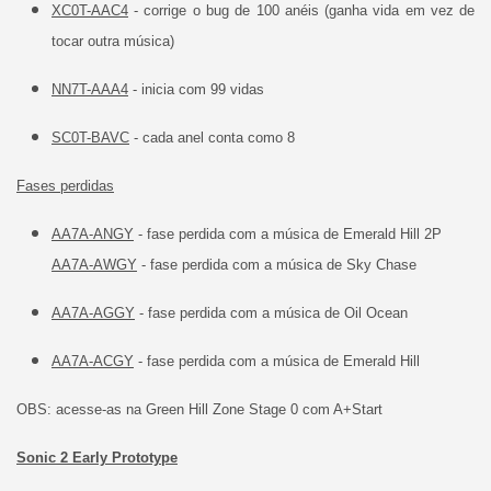
XC0T-AAC4
- corrige o bug de 100 anéis (ganha vida em vez de
tocar outra música)
NN7T-AAA4
- inicia com 99 vidas
SC0T-BAVC
- cada anel conta como 8
Fases perdidas
AA7A-ANGY
- fase perdida com a música de Emerald Hill 2P
AA7A-AWGY
- fase perdida com a música de Sky Chase
AA7A-AGGY
- fase perdida com a música de Oil Ocean
AA7A-ACGY
- fase perdida com a música de Emerald Hill
OBS: acesse-as na Green Hill Zone Stage 0 com A+Start
Sonic 2 Early Prototype