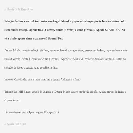
// Sonic 3 & Knuckles
Seleção de fase e sound test: entre em Angel Island e pegue o balanço que te leva ao outro lado.
Sem muito esforço, aperte trás (3 vezes), frente (3 vezes) e cima (3 vezes). Aperte START e A. Na
tela título aperte cima e aparecerá Sound Test.
Debug Mode: usando seleção de fase, entre na fase dos cogumelos, pegue um balanço que sobe e aperte:
trás (3 vezes), frente (3 vezes) e cima (3 vezes). Aperte START e A. Você voltará à tela-título. Entre na
seleção de fases e segura A ao escolher a fase.
Inverter Gravidade: use a manha acima e aperte A durante a fase.
Truque das Mil Faces: aperte B usando o Debug Mode para o modo de edição. A para trocar de itens e
C para inserir.
Demonstração de Golpes: segure C e aperte B.
// Sonic 3D Blast