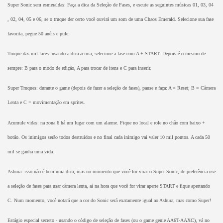
Super Sonic sem esmeraldas: Faça a dica da Seleção de Fases, e escute as seguintes músicas 01, 03, 04
, 02, 04, 05 e 06, se o truque der certo você ouvirá um som de uma Chaos Emerald. Selecione sua fase
favorita, pegue 50 anéis e pule.
Truque das mil faces: usando a dica acima, selecione a fase com A + START. Depois é o mesmo de
sempre: B para o modo de edição, A para trocar de itens e C para inserir.
Super Truques: durante o game (depois de fazer a seleção de fases), pause e faça: A = Reset; B = Câmera
Lenta e C = movimentação em sprites.
Acumule vidas: na zona 6 há um lugar com um alarme. Fique no local e role no chão com baixo +
botão. Os inimigos serão todos destruídos e no final cada inimigo vai valer 10 mil pontos. A cada 50
mil se ganha uma vida.
Ashura: isso não é bem uma dica, mas no momento que você for virar o Super Sonic, de preferência use
a seleção de fases para usar câmera lenta, aí na hora que você for virar aperte START e fique apertando
C. Num momento, você notará que a cor do Sonic será exatamente igual ao Ashura, mas como Super!
Estágio especial secreto - usando o código de seleção de fases (ou o game genie AA6T-AAXC), vá no