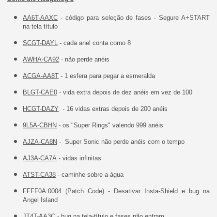
AA6T-AAXC
- código para seleção de fases - Segure A+START
na tela título
SCGT-DAYL
- cada anel conta como 8
AWHA-CA92
- não perde anéis
ACGA-AA8T
- 1 esfera para pegar a esmeralda
BLGT-CAE0
- vida extra depois de dez anéis em vez de 100
HCGT-DAZY
- 16 vidas extras depois de 200 anéis
9L5A-CBHN
- os "Super Rings" valendo 999 anéis
AJZA-CA8N
- Super Sonic não perde anéis com o tempo
AJ3A-CA7A
- vidas infinitas
ATST-CA38
- caminhe sobre a água
FFFF0A:0004 (Patch Code)
- Desativar Insta-Shield e bug na
Angel Island
JT4T-AA3C
- bug na tela-título e fases não entram