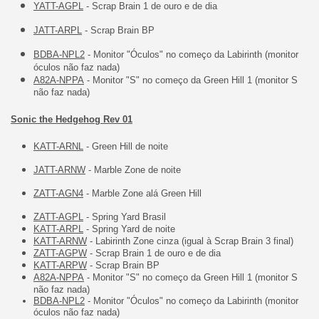
YATT-AGPL
- Scrap Brain 1 de ouro e de dia
JATT-ARPL
- Scrap Brain BP
BDBA-NPL2
- Monitor "Óculos" no começo da Labirinth (monitor
óculos não faz nada)
A82A-NPPA
- Monitor "S" no começo da Green Hill 1 (monitor S
não faz nada)
Sonic the Hedgehog Rev 01
KATT-ARNL
- Green Hill de noite
JATT-ARNW
- Marble Zone de noite
ZATT-AGN4
- Marble Zone alá Green Hill
ZATT-AGPL
- Spring Yard Brasil
KATT-ARPL
- Spring Yard de noite
KATT-ARNW
- Labirinth Zone cinza (igual à Scrap Brain 3 final)
ZATT-AGPW
- Scrap Brain 1 de ouro e de dia
KATT-ARPW
- Scrap Brain BP
A82A-NPPA
- Monitor "S" no começo da Green Hill 1 (monitor S
não faz nada)
BDBA-NPL2
- Monitor "Óculos" no começo da Labirinth (monitor
óculos não faz nada)