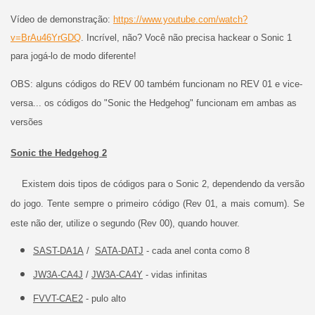
Vídeo de demonstração:
https://www.youtube.com/watch?
v=BrAu46YrGDQ
. Incrível, não? Você não precisa hackear o Sonic 1
para jogá-lo de modo diferente!
OBS: alguns códigos do REV 00 também funcionam no REV 01 e vice-
versa... os códigos do "Sonic the Hedgehog" funcionam em ambas as
versões
Sonic the Hedgehog 2
Existem dois tipos de códigos para o Sonic 2, dependendo da versão
do jogo. Tente sempre o primeiro código (Rev 01, a mais comum). Se
este não der, utilize o segundo (Rev 00), quando houver.
SAST-DA1A
/
SATA-DATJ
- cada anel conta como 8
JW3A-CA4J
/
JW3A-CA4Y
- vidas infinitas
FVVT-CAE2
- pulo alto