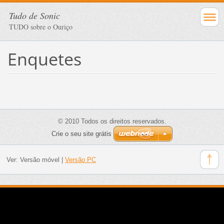
Tudo de Sonic
TUDO sobre o Ouriço
Enquetes
© 2010 Todos os direitos reservados.
Crie o seu site grátis
Ver:
Versão móvel
|
Versão PC