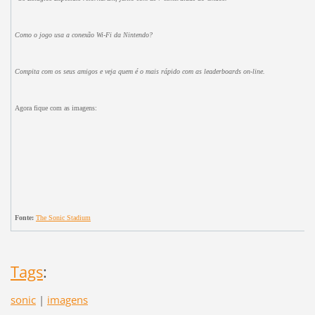
Como o jogo usa a conexão Wi-Fi da Nintendo?
Compita com os seus amigos e veja quem é o mais rápido com as leaderboards on-line.
Agora fique com as imagens:
Fonte:
The Sonic Stadium
Tags
:
sonic
|
imagens