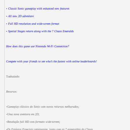
• Classic Sonic gameplay with enhanced new features
• All new 2D adventure
• Full HD resolution and wide-screen format
• Special Stages return along with the 7 Chaos Emeralds
How does this game use Nintendo Wi-Fi Connection?
Compete with your friends to see who’s the fastest with online leaderboards!
Traduzindo:
Recursos:
•Gameplay clássico do Sonic com novos recursos melhorados;
•Uma nova aventura em 2D;
•Resolução full HD com formato wide-screen;
•Os Estágios Especiais retornaram, junto com as 7 esmeraldas do Chaos.